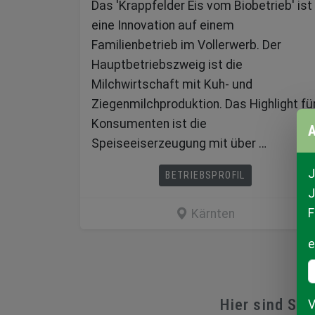
Das 'Krappfelder Eis vom Biobetrieb' ist
eine Innovation auf einem
Familienbetrieb im Vollerwerb. Der
Hauptbetriebszweig ist die
Milchwirtschaft mit Kuh- und
Ziegenmilchproduktion. Das Highlight fü
Konsumenten ist die
A
Speiseeiserzeugung mit über …
J
BETRIEBSPROFIL
J
F
Kärnten
e
Hier sind Sie
V