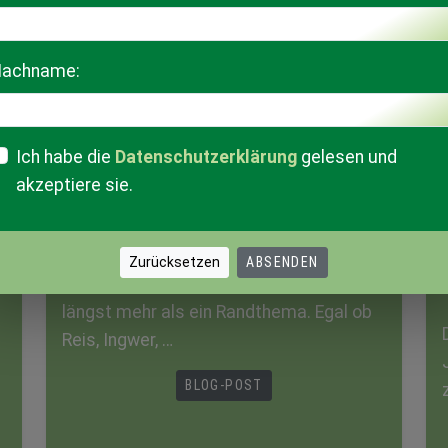
achname:
Trendradar
NACHLESE IDEENACKER 22:
Ich habe die
Datenschutzerklärung
gelesen und
EXOTEN IM AUFWIND – WAS
akzeptiere sie.
WIR AUS DER PRAXIS
MITNEHMEN
Exotische Kulturen sind in Österreich
längst mehr als ein Randthema. Egal ob
Reis, Ingwer, …
BLOG-POST