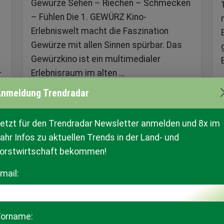
Gewürze Sehen – Riechen – Schmecken
– Fühlen Die 1. GEWÜRZ Kino-
Erlebniswelt macht die Faszination
Gewürze mit allen Sinnen spürbar. Das
Gewürzkino ist ein multimedialer
Erlebnisraum im alten …
r
nmeldung Trendradar
BETRIEBSPROFIL
etzt für den Trendradar Newsletter anmelden und 8x im
ahr Infos zu aktuellen Trends in der Land- und
orstwirtschaft bekommen!
Oberösterreich
mail:
MEIN HOF - MEIN BLOG
 richtig, bei der digitalen Anlaufstelle für Hö
orname: