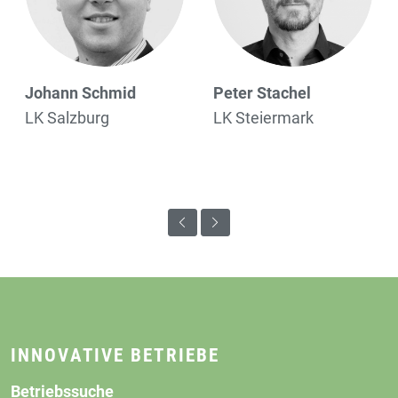
chmid
Peter Stachel
Veronika Pl
rg
LK Steiermark
LK Oberöster
Bezirksbaue
KI SE
INNOVATIVE BETRIEBE
Betriebssuche