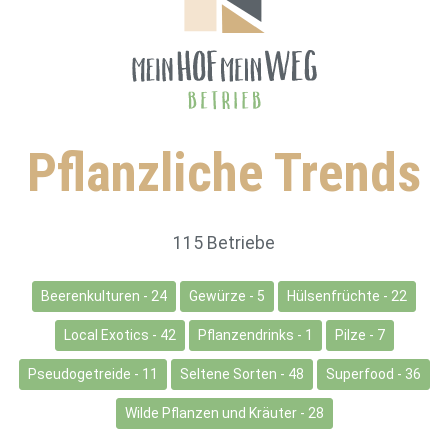
Pflanzliche Trends
115 Betriebe
Beerenkulturen - 24
Gewürze - 5
Hülsenfrüchte - 22
Local Exotics - 42
Pflanzendrinks - 1
Pilze - 7
Pseudogetreide - 11
Seltene Sorten - 48
Superfood - 36
Wilde Pflanzen und Kräuter - 28