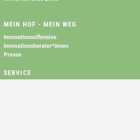
MEIN HOF - MEIN WEG
Innovationsoffensive
Innovationsberater*innen
Presse
SERVICE
Login
Kontakt
Impressum
Datenschutz
Bildungs- und Beratungslandkarte
Barrierefreiheitserklärung