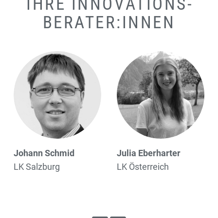
IHRE INNOVATIONS­
BERATER:INNEN
chmid
Julia Eberharter
Bernhard Ts
rg
LK Österreich
LK Kärnten