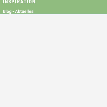
INSPIRATION
Blog - Aktuelles
Farm up - Betriebsvideos
Farm up - Inspirationsvideos
Inspirierende Zitate
Landwirtschaft und Gewerbe
Neueinstieg in die Landwirtschaft
Weiterführende Links
MEIN HOF - MEIN WEG
Innovationsoffensive
Innovationsberater*innen
Presse