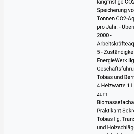
langfristige CO
Speicherung vo
Tonnen CO2-Äq
pro Jahr. - Übe
2000 -
Arbeitskräfteäq
5 - Zuständigkei
EnergieWerk Ilg
Geschäftsführu
Tobias und Bern
4 Heizwarte 1 L
zum
Biomassefachar
Praktikant Sekr
Tobias Ilg, Tra
und Holzschläg