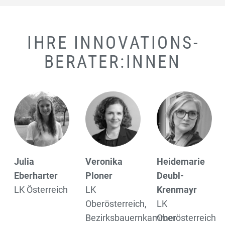
IHRE INNOVATIONS­
BERATER:INNEN
Veronika
Heidemarie
Johann
Ploner
Deubl-
Schmid
LK
Krenmayr
LK Salzburg
Oberösterreich,
LK
Bezirksbauernkammer
Oberösterreich