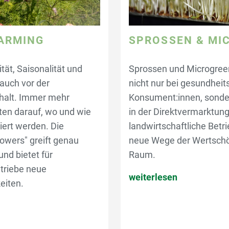
ARMING
SPROSSEN & MI
tät, Saisonalität und
Sprossen und Microgreen
auch vor der
nicht nur bei gesundhei
halt. Immer mehr
Konsument:innen, sond
en darauf, wo und wie
in der Direktvermarktung
ert werden. Die
landwirtschaftliche Betri
owers" greift genau
neue Wege der Wertschö
nd bietet für
Raum.
etriebe neue
weiterlesen
iten.