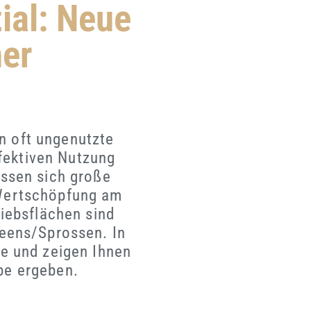
ial: Neue
ner
n oft ungenutzte
fektiven Nutzung
assen sich große
e Wertschöpfung am
riebsflächen sind
eens/Sprossen. In
de und zeigen Ihnen
ebe ergeben.