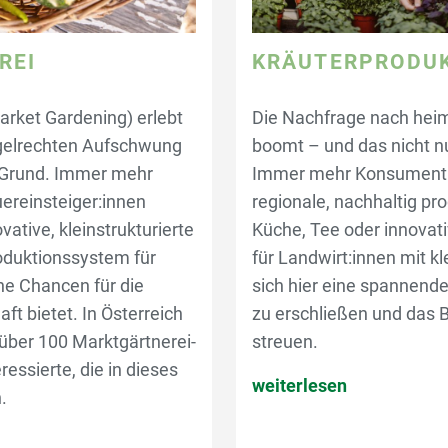
REI
KRÄUTERPRODU
arket Gardening) erlebt
Die Nachfrage nach hei
egelrechten Aufschwung
boomt – und das nicht n
 Grund. Immer mehr
Immer mehr Konsument:i
ereinsteiger:innen
regionale, nachhaltig pro
vative, kleinstrukturierte
Küche, Tee oder innovat
oduktionssystem für
für Landwirt:innen mit kl
he Chancen für die
sich hier eine spannend
ft bietet. In Österreich
zu erschließen und das B
s über 100 Marktgärtnerei-
streuen.
ressierte, die in dieses
weiterlesen
.